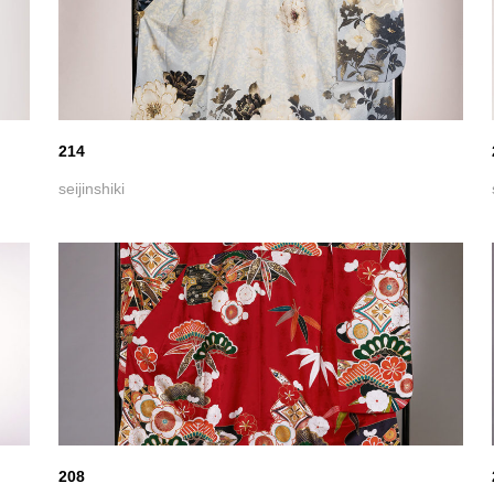
208
seijinshiki
204黒、大きな丸いは花柄が入った振袖
seijinshiki