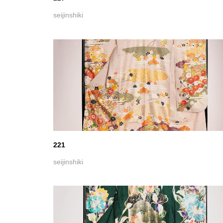
215
seijinshiki