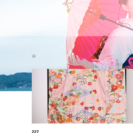
227
seijinshiki
221
seijinshiki