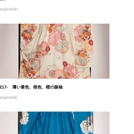
211
seijinshiki