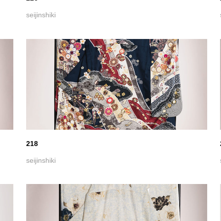
214
seijinshiki