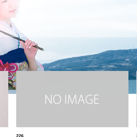
226
seijinshiki
218
seijinshiki