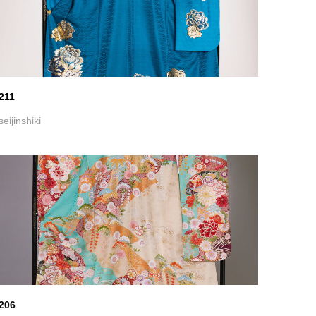
206
seijinshiki
203 黒、鉄色-若葉色のグラデーションにピンク-赤-卵色
の花柄が入った振袖
seijinshiki