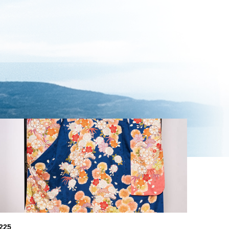
225
seijinshiki
217- 薄い黄色、桜色、橙の振袖
seijinshiki