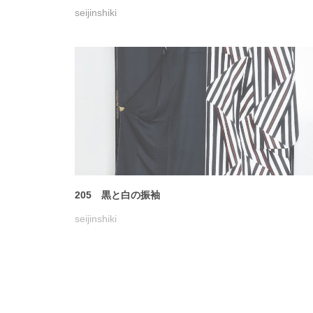
202 濃いめの空色地の振袖
seijinshiki