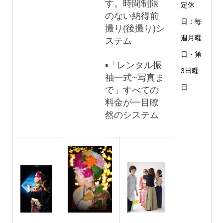
す。時間制限
定休
のない納得前
日：毎
撮り(後撮り)シ
週月曜
ステム
日・第
▪「レンタル振
3日曜
袖一式~写真ま
日
で」すべての
料金が一目瞭
然のシステム