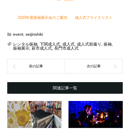
2020年度振袖展示会のご案内
成人式プライスリスト
event
,
seijinshiki
レンタル振袖
,
下関成人式
,
成人式
,
成人式前撮り
,
振袖
,
振袖展示
,
萩市成人式
,
長門市成人式
関連記事一覧