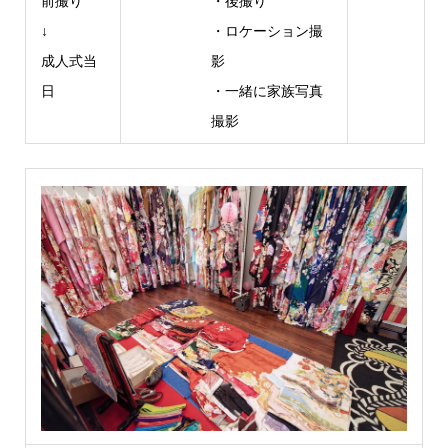
前撮り
・後撮り
↓
・ロケーション撮
成人式当
影
日
・一緒に家族写真
撮影