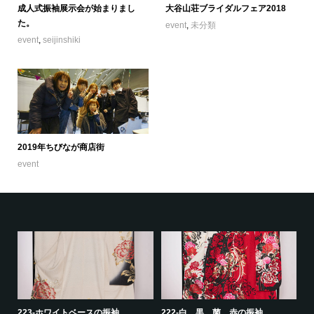
成人式振袖展示会が始まりまし
大谷山荘ブライダルフェア2018
た。
event
,
未分類
event
,
seijinshiki
2019年ちびなが商店街
event
223-ホワイトベースの振袖
222-白、黒、菌、赤の振袖
22