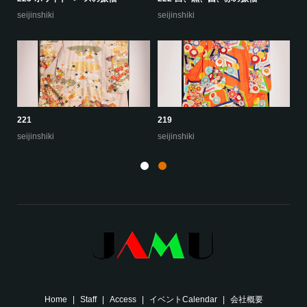
seijinshiki
seijinshiki
se
221
219
22
seijinshiki
seijinshiki
se
Home
Staff
Access
イベントCalendar
会社概要