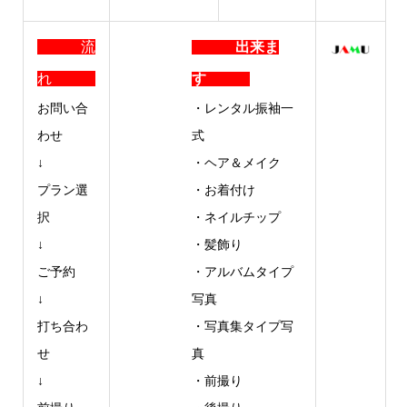
流
出来ま
れ
す
お問い合
・レンタル振袖一
わせ
式
↓
・ヘア＆メイク
プラン選
・お着付け
択
・ネイルチップ
↓
・髪飾り
ご予約
・アルバムタイプ
↓
写真
打ち合わ
・写真集タイプ写
せ
真
↓
・前撮り