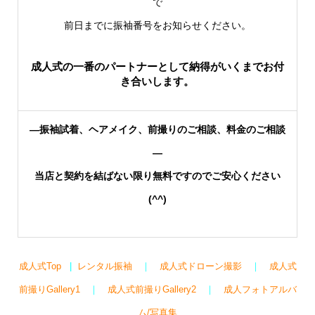
で
前日までに振袖番号をお知らせください。
成人式の一番のパートナーとして納得がいくまでお付
き合いします。
—振袖試着、ヘアメイク、前撮りのご相談、料金のご相談
—
当店と契約を結ばない限り無料ですのでご安心ください
(^^)
成人式Top
|
レンタル振袖
｜
成人式ドローン撮影
｜
成人式
前撮りGallery1
｜
成人式前撮りGallery2
｜
成人フォトアルバ
ム/写真集