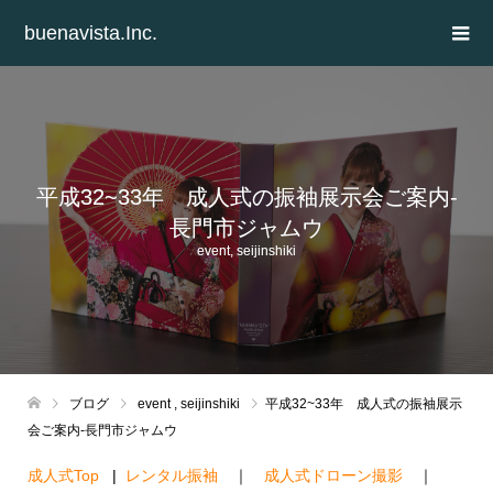
buenavista.Inc.
平成32~33年 成人式の振袖展示会ご案内-
長門市ジャムウ
event
,
seijinshiki
ブログ
event
,
seijinshiki
平成32~33年 成人式の振袖展示
会ご案内-長門市ジャムウ
成人式Top
|
レンタル振袖
｜
成人式ドローン撮影
｜