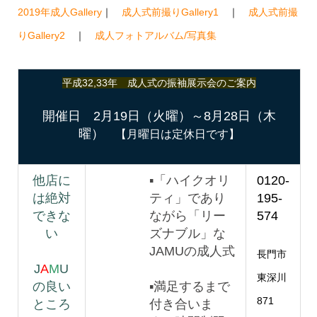
2019年成人Gallery
｜
成人式前撮りGallery1
｜
成人式前撮
りGallery2
｜
成人フォトアルバム/写真集
平成32,33年 成人式の振袖展示会のご案内
開催日 2月19日（火曜）～8月28日（木
曜）
【月曜日は定休日です】
他店に
▪「ハイクオリ
0120-
は絶対
ティ」であり
195-
できな
ながら「リー
574
い
ズナブル」な
JAMUの成人式
長門市
J
A
M
U
東深川
の良い
▪満足するまで
871
ところ
付き合いま