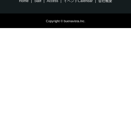
Home
Staff
Access
イベントCalendar
会社概要
Copyright © buenavista.Inc.