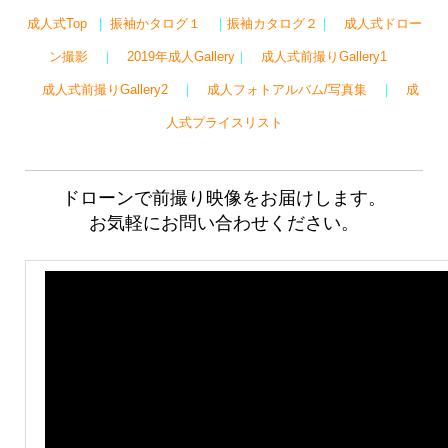
成人式Top
|
振袖かタログ１
｜
振袖カタログ２
｜
成人式ドロー
ン撮影
｜
2019年成人Gallery
｜
成人式前撮りGallery1
成人式前撮りGallery2
｜
成人フォトアルバム/写真集
｜
成
人式プライスリスト
ドローンで前撮り映像をお届けします。
お気軽にお問い合わせください。