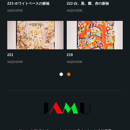
の振袖
222-白、黒、菌、赤の振袖
227
seijinshiki
seijinshiki
219
225
seijinshiki
seijinshiki