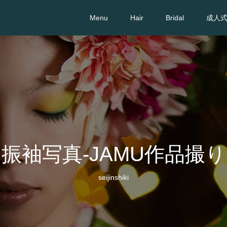
Menu
Hair
Bridal
成人
振袖写真‐JAMU作品撮り
seijinshiki