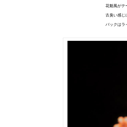
花魁風がテ
古臭い感じ
バックはラ