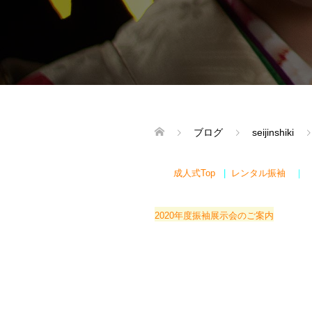
ブログ
seijinshiki
成人式Top
|
レンタル振袖
｜
2020年度振袖展示会のご案内