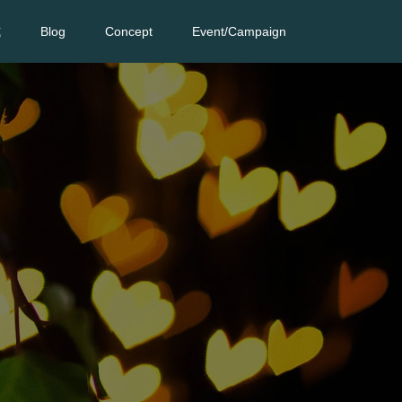
式
Blog
Concept
Event/Campaign