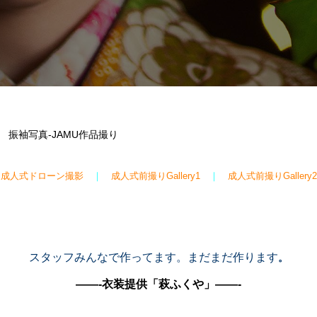
振袖写真‐JAMU作品撮り
成人式ドローン撮影
｜
成人式前撮りGallery1
｜
成人式前撮りGallery2
スタッフみんなで作ってます。まだまだ作ります
。
——-衣装提供「萩ふくや」——-