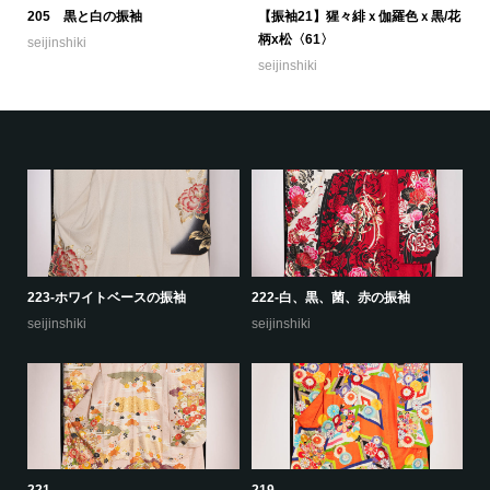
205 黒と白の振袖
【振袖21】猩々緋ｘ伽羅色ｘ黒/花
柄x松〈61〉
seijinshiki
seijinshiki
223-ホワイトベースの振袖
222-白、黒、菌、赤の振袖
22
seijinshiki
seijinshiki
se