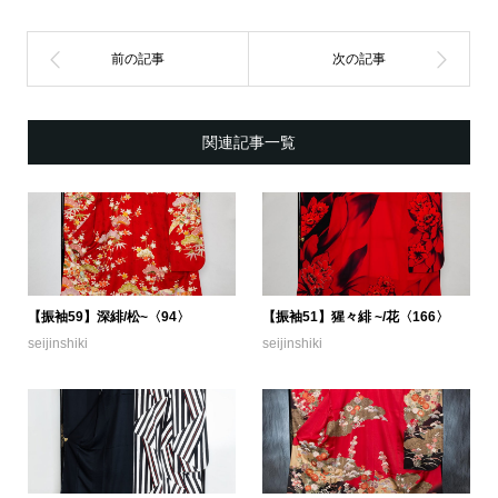
関連記事一覧
【振袖59】深緋/松~〈94〉
【振袖51】猩々緋 ~/花〈166〉
seijinshiki
seijinshiki