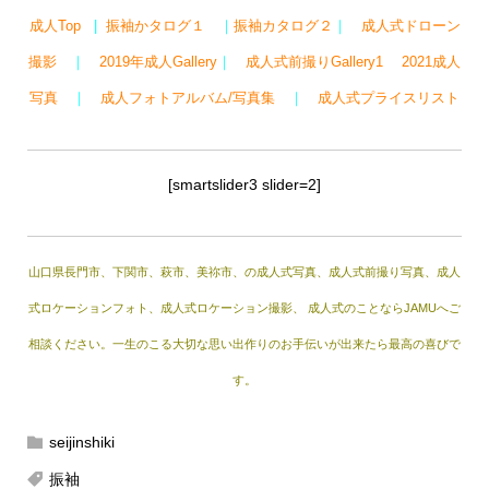
成人Top
|
振袖かタログ１
｜
振袖カタログ２
｜
成人式ドローン
撮影
｜
2019年成人Gallery
｜
成人式前撮りGallery1
2021成人
写真
｜
成人フォトアルバム/写真集
｜
成人式プライスリスト
[smartslider3 slider=2]
山口県長門市、下関市、萩市、美祢市、の成人式写真、成人式前撮り写真、成人
式ロケーションフォト、成人式ロケーション撮影、 成人式のことならJAMUへご
相談ください。一生のこる大切な思い出作りのお手伝いが出来たら最高の喜びで
す。
seijinshiki
振袖