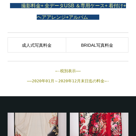
——-
撮影料金+ 全データUSB
＆専用ケース+ 着付け+
ヘアアレンジ+アルバム
——-
成人式写真料金
BRIDAL写真料金
—-税別表示—–
—–2020年01月～2020年12月末日迄の料金—-