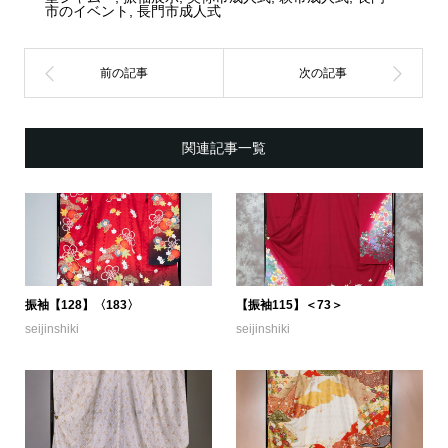
市のイベント
,
長門市成人式
関連記事一覧
振袖【128】〈183〉
【振袖115】＜73＞
seijinshiki
seijinshiki