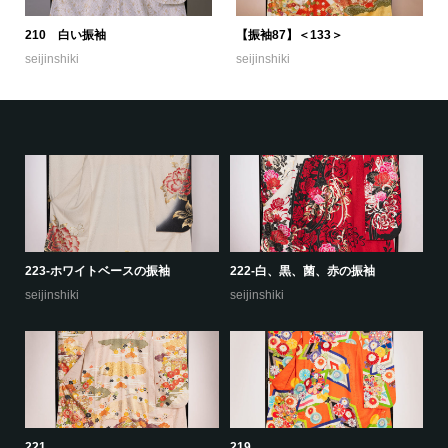
210 白い振袖
【振袖87】＜133＞
seijinshiki
seijinshiki
223-ホワイトベースの振袖
222-白、黒、菌、赤の振袖
22
seijinshiki
seijinshiki
se
221
219
22