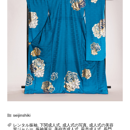
seijinshiki
レンタル振袖
,
下関成人式
,
成人式の写真
,
成人式の美容
室ジャムー
,
振袖展示
,
美祢市成人式
,
萩市成人式
,
長門