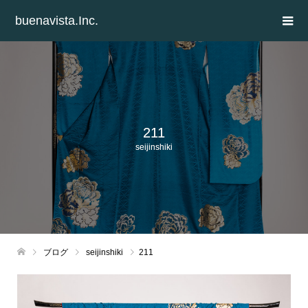
buenavista.Inc.
211
seijinshiki
ブログ
seijinshiki
211