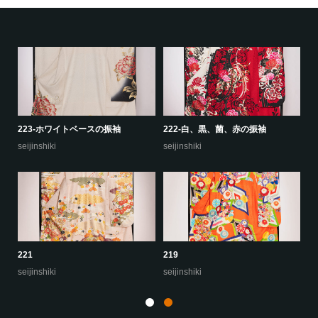
222-白、黒、菌、赤の振袖
227
seijinshiki
seijinshiki
219
225
seijinshiki
seijinshiki