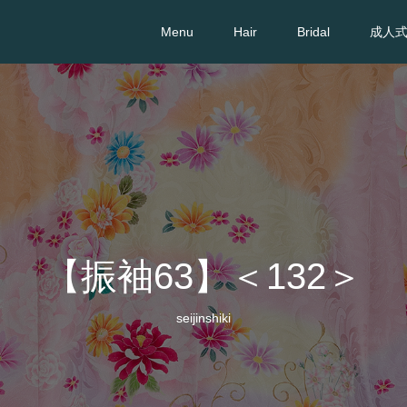
Menu
Hair
Bridal
成人
【振袖63】＜132＞
seijinshiki