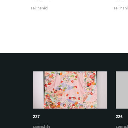
seijinshiki
seijinshi
227
226
seijinshiki
seijinshi