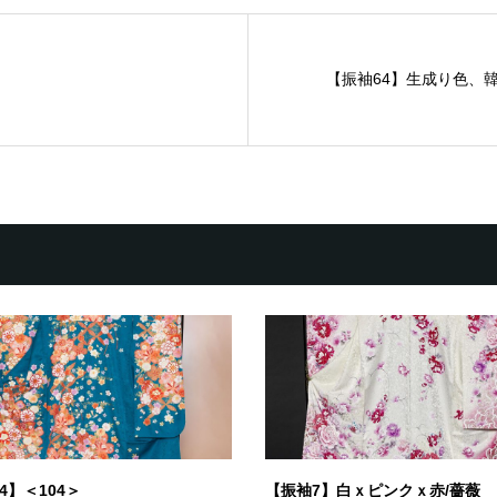
【振袖64】生成り色、韓
4】＜104＞
【振袖7】白ｘピンクｘ赤/薔薇 