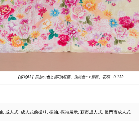
【振袖63】振袖の色と柄//淡紅藤、伽羅色~ｘ薔薇、花柄 0-132
袖
,
成人式
,
成人式前撮り
,
振袖
,
振袖展示
,
萩市成人式
,
長門市成人式