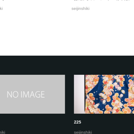
ki
seijinshiki
225
ki
seijinshiki