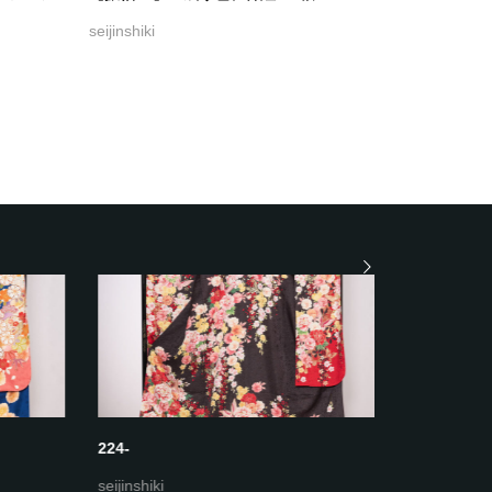
seijinshiki
224-
223-ホワ
seijinshiki
seijinshiki