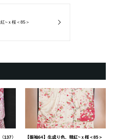
紅~ｘ桜＜85＞
〈137〉
【振袖64】生成り色、韓紅~ｘ桜＜85＞