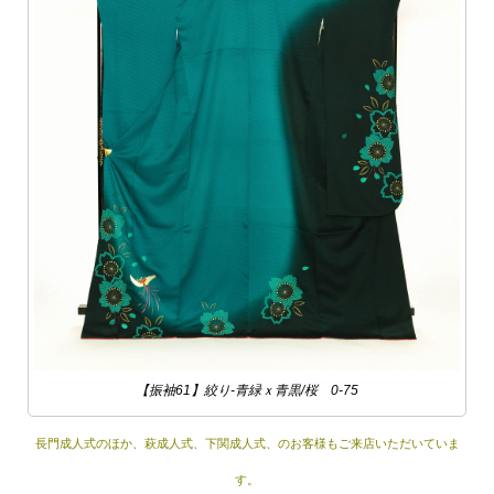
【振袖61】絞り-青緑ｘ青黒/桜 0-75
長門成人式のほか、萩成人式、下関成人式、のお客様もご来店いただいていま
す。