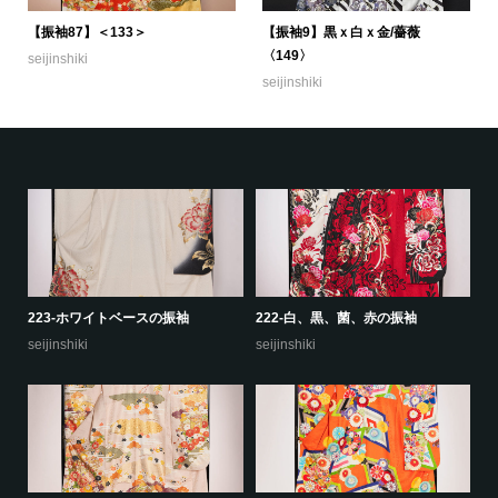
【振袖87】＜133＞
【振袖9】黒ｘ白ｘ金/薔薇
〈149〉
seijinshiki
seijinshiki
223-ホワイトベースの振袖
222-白、黒、菌、赤の振袖
22
seijinshiki
seijinshiki
se