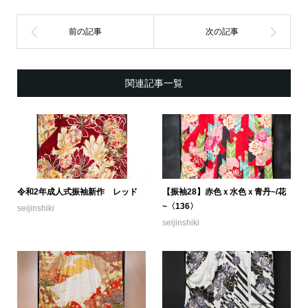
関連記事一覧
令和2年成人式振袖新作 レッド
【振袖28】赤色ｘ水色ｘ青丹~/花
~〈136〉
seijinshiki
seijinshiki