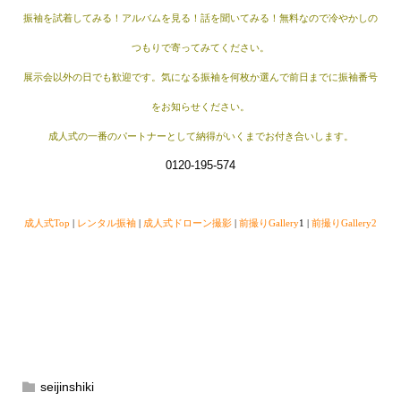
振袖を試着してみる！アルバムを見る！話を聞いてみる！無料なので冷やかしの
つもりで寄ってみてください。
展示会以外の日でも歓迎です。気になる振袖を何枚か選んで前日までに振袖番号
をお知らせください。
成人式の一番のパートナーとして納得がいくまでお付き合いします。
0120-195-574
成人式Top
|
レンタル振袖
|
成人式ドローン撮影
|
前撮りGallery
1 |
前撮りGallery2
seijinshiki