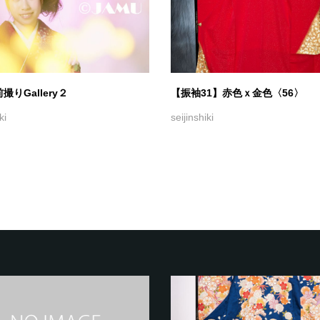
撮りGallery２
【振袖31】赤色ｘ金色〈56〉
ki
seijinshiki