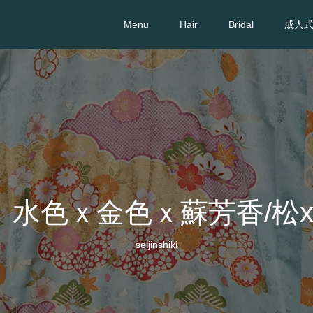
Menu
Hair
Bridal
成人
】水色ｘ金色ｘ蘇芳香/松x
seijinshiki