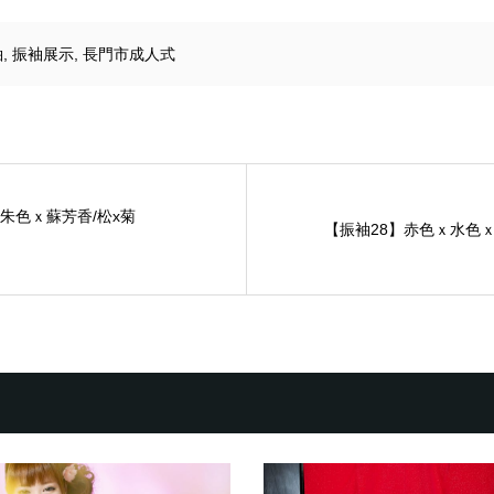
袖
,
振袖展示
,
長門市成人式
朱色ｘ蘇芳香/松x菊
【振袖28】赤色ｘ水色ｘ青