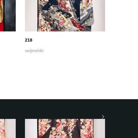
218
seijinshiki