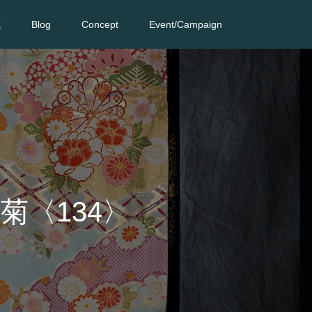
式
Blog
Concept
Event/Campaign
菊〈134〉