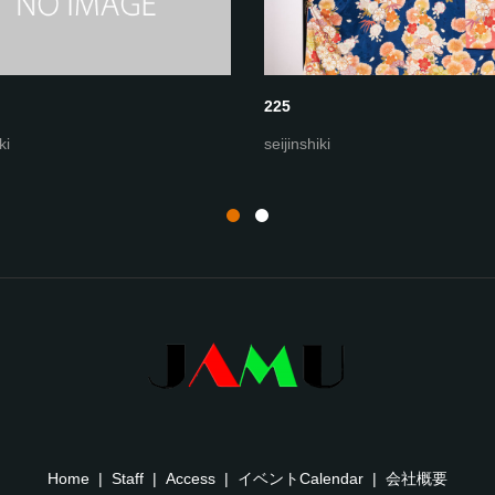
225
ki
seijinshiki
Home
Staff
Access
イベントCalendar
会社概要