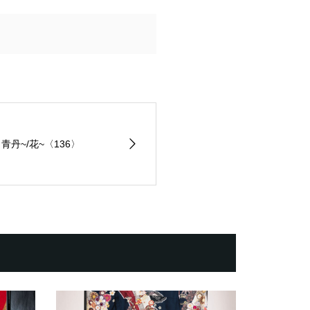
丹~/花~〈136〉