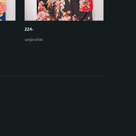
224-
223-ホワ
seijinshiki
seijinshiki