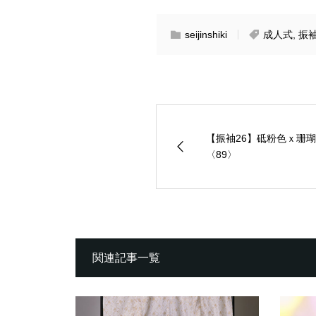
seijinshiki
成人式
,
振
【振袖26】砥粉色ｘ珊瑚
〈89〉
関連記事一覧