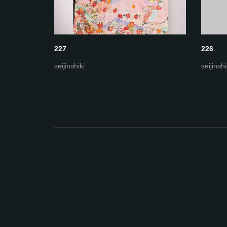
227
226
seijinshiki
seijinshi