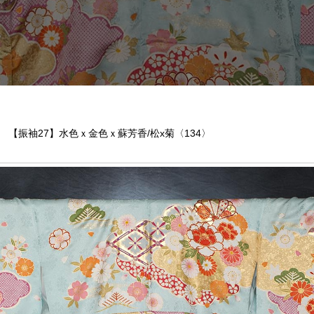
【振袖27】水色ｘ金色ｘ蘇芳香/松x菊〈134〉