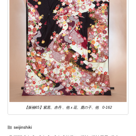
【振袖65】紫黒、赤丹 、他ｘ花、鹿の子、他 0-162
seijinshiki