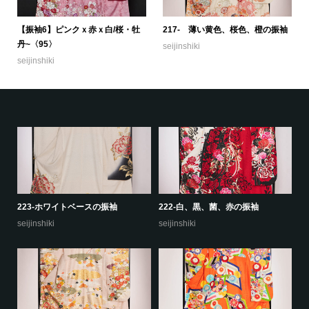
【振袖6】ピンクｘ赤ｘ白/桜・牡
217- 薄い黄色、桜色、橙の振袖
丹~〈95〉
seijinshiki
seijinshiki
223-ホワイトベースの振袖
222-白、黒、菌、赤の振袖
22
seijinshiki
seijinshiki
se