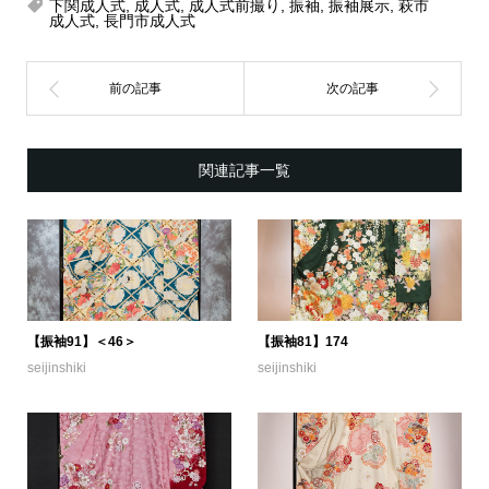
下関成人式
,
成人式
,
成人式前撮り
,
振袖
,
振袖展示
,
萩市
成人式
,
長門市成人式
関連記事一覧
【振袖91】＜46＞
【振袖81】174
seijinshiki
seijinshiki