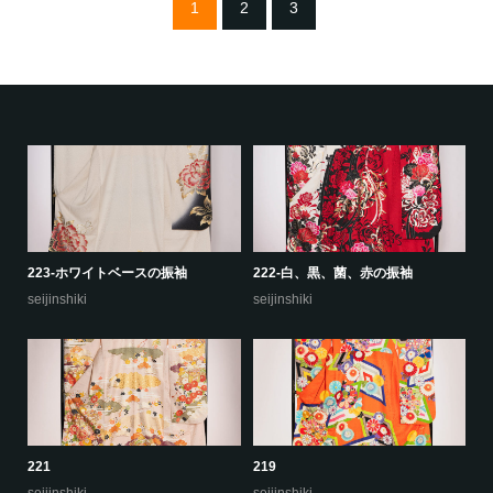
1
2
3
223-ホワイトベースの振袖
222-白、黒、菌、赤の振袖
22
seijinshiki
seijinshiki
se
221
219
22