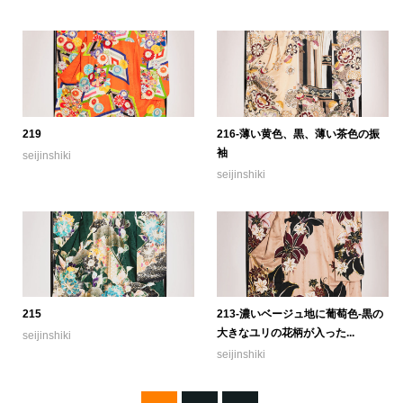
219
216-薄い黄色、黒、薄い茶色の振
袖
seijinshiki
seijinshiki
215
213-濃いベージュ地に葡萄色-黒の
大きなユリの花柄が入った...
seijinshiki
seijinshiki