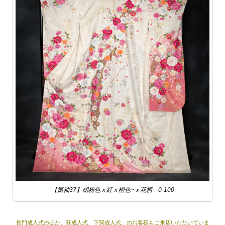
【振袖37】胡粉色ｘ紅ｘ橙色~ｘ花柄 0-100
長門成人式のほか、萩成人式、下関成人式、のお客様もご来店いただいていま