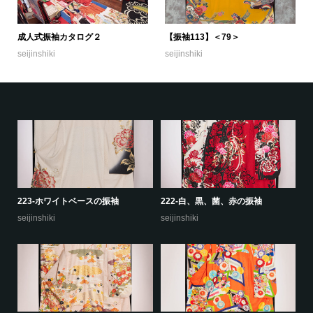
成人式振袖カタログ２
【振袖113】＜79＞
seijinshiki
seijinshiki
223-ホワイトベースの振袖
222-白、黒、菌、赤の振袖
22
seijinshiki
seijinshiki
se