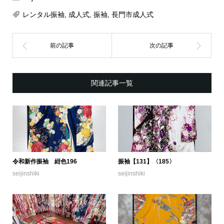
レンタル振袖
,
成人式
,
振袖
,
長門市成人式
関連記事一覧
令和新作振袖 紺色196
振袖【131】〈185〉
seijinshiki
seijinshiki