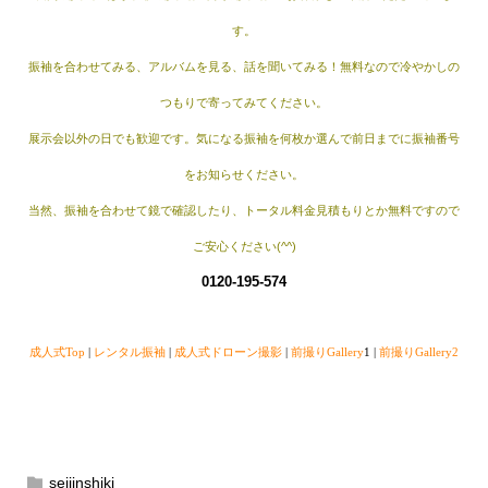
す。
振袖を合わせてみる、アルバムを見る、話を聞いてみる！無料なので冷やかしの
つもりで寄ってみてください。
展示会以外の日でも歓迎です。気になる振袖を何枚か選んで前日までに振袖番号
をお知らせください。
当然、振袖を合わせて鏡で確認したり、トータル料金見積もりとか無料ですので
ご安心ください(^^)
0120-195-574
成人式Top
|
レンタル振袖
|
成人式ドローン撮影
|
前撮りGallery
1 |
前撮りGallery2
seijinshiki