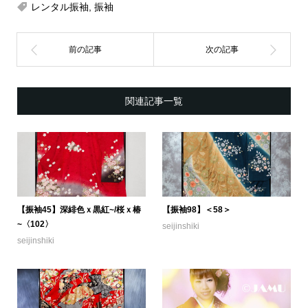
レンタル振袖
,
振袖
関連記事一覧
【振袖45】深緋色ｘ黒紅~/桜ｘ椿
【振袖98】＜58＞
~〈102〉
seijinshiki
seijinshiki