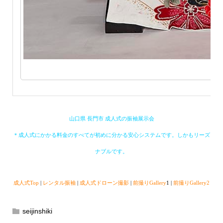
山口県 長門市 成人式の振袖展示会
＊成人式にかかる料金のすべてが初めに分かる安心システムです。しかもリーズ
ナブルです。
成人式Top
|
レンタル振袖
|
成人式ドローン撮影
|
前撮りGallery
1 |
前撮りGallery2
seijinshiki