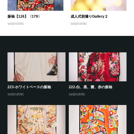
振袖【126】〈179〉
成人式前撮りGallery２
seijinshiki
seijinshiki
223-ホワイトベースの振袖
222-白、黒、菌、赤の振袖
22
seijinshiki
seijinshiki
se