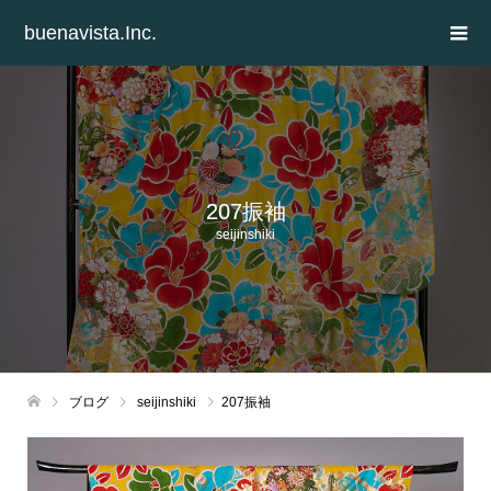
buenavista.Inc.
207振袖
seijinshiki
ブログ
seijinshiki
207振袖