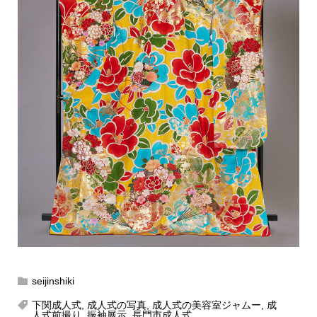
seijinshiki
下関成人式
,
成人式の写真
,
成人式の美容室ジャムー
,
成
人式前撮り
,
振袖展示
,
長門市成人式