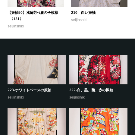
【振袖50】浅蘇芳~/鹿の子模様
210 白い振袖
~〈131〉
seijinshiki
seijinshiki
223-ホワイトベースの振袖
222-白、黒、菌、赤の振袖
22
seijinshiki
seijinshiki
se