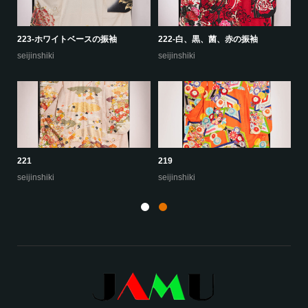
223-ホワイトベースの振袖
222-白、黒、菌、赤の振袖
22
seijinshiki
seijinshiki
se
221
219
22
seijinshiki
seijinshiki
se