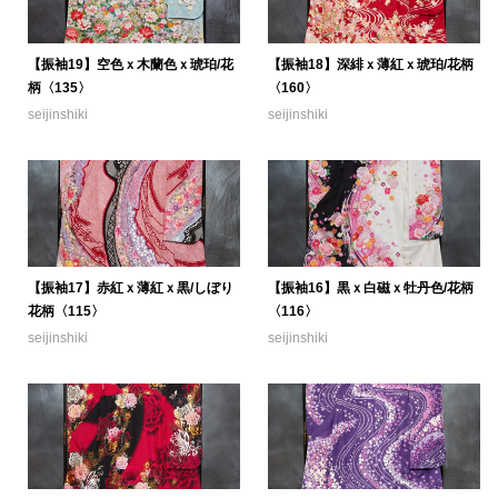
【振袖19】空色ｘ木蘭色ｘ琥珀/花
【振袖18】深緋ｘ薄紅ｘ琥珀/花柄
柄〈135〉
〈160〉
seijinshiki
seijinshiki
【振袖17】赤紅ｘ薄紅ｘ黒/しぼり
【振袖16】黒ｘ白磁ｘ牡丹色/花柄
花柄〈115〉
〈116〉
seijinshiki
seijinshiki