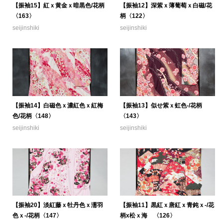
【振袖15】紅ｘ黄金ｘ暗黒色/花柄
【振袖12】深紫ｘ薄葡萄ｘ白磁/花
〈163〉
柄〈122〉
seijinshiki
seijinshiki
【振袖14】白磁色ｘ濃紅色ｘ紅梅
【振袖13】似せ紫ｘ虹色-/花柄
色/花柄〈148〉
〈143〉
seijinshiki
seijinshiki
【振袖20】淡紅藤ｘ牡丹色ｘ濡羽
【振袖11】黒紅ｘ唐紅ｘ青鈍ｘ-/花
色ｘ-/花柄〈147〉
柄x松ｘ海 〈126〉