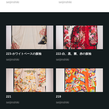
seijinshiki
seijinshiki
223-ホワイトベースの振袖
222-白、黒、菌、赤の振袖
22
seijinshiki
seijinshiki
se
221
219
22
seijinshiki
seijinshiki
se