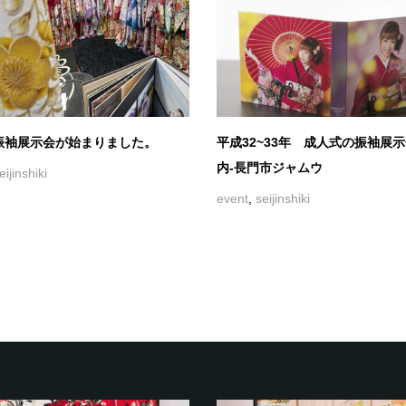
振袖展示会が始まりました。
平成32~33年 成人式の振袖展
内-長門市ジャムウ
eijinshiki
event
,
seijinshiki