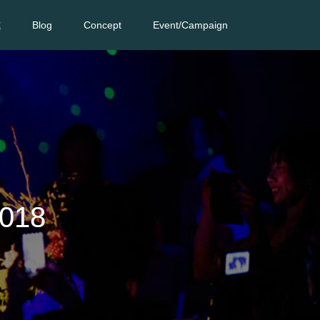
式
Blog
Concept
Event/Campaign
18