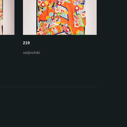
219
227
seijinshiki
seijinshiki