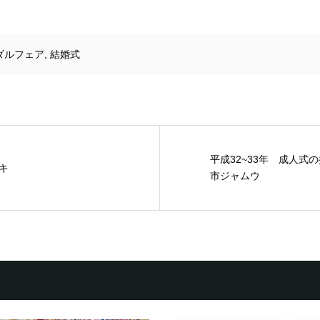
ダルフェア
,
結婚式
平成32~33年 成人式
キ
市ジャムウ