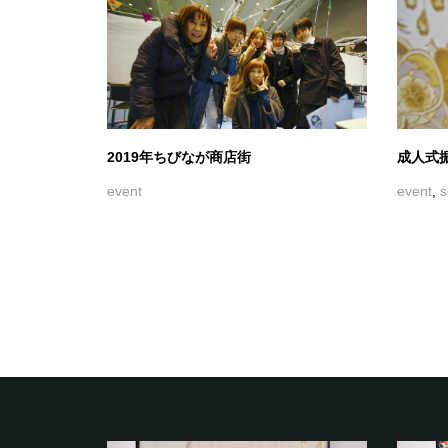
2019年ちびなが商店街
成人式
event
event
,
s