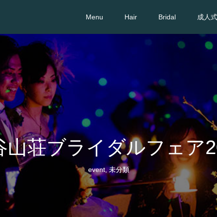
Menu
Hair
Bridal
成人
谷山荘ブライダルフェア20
event
,
未分類