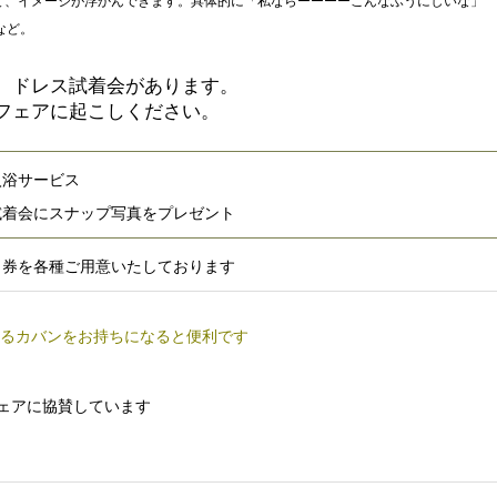
て、イメージが浮かんできます。具体的に「私ならーーーーこんなふうにしいな」

など。
、ドレス試着会があります。
フェアに起こしください。
入浴サービス
試着会にスナップ写真をプレゼント
引券を各種ご用意いたしております
るカバンをお持ちになると便利です
フェアに協賛しています