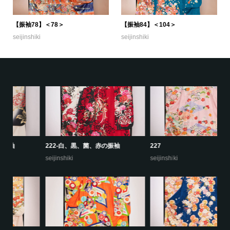
【振袖78】＜78＞
【振袖84】＜104＞
seijinshiki
seijinshiki
227
226
2
seijinshiki
seijinshiki
se