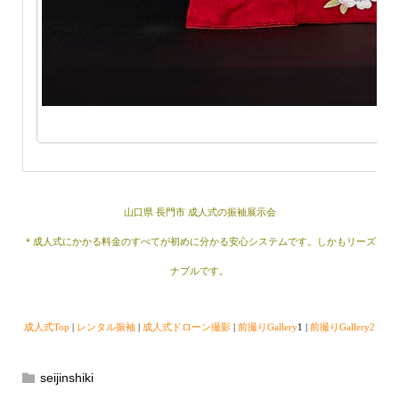
山口県 長門市 成人式の振袖展示会
＊成人式にかかる料金のすべてが初めに分かる安心システムです。しかもリーズ
ナブルです。
成人式Top
|
レンタル振袖
|
成人式ドローン撮影
|
前撮りGallery
1 |
前撮りGallery2
seijinshiki