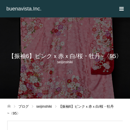
buenavista.Inc.
【振袖6】ピンクｘ赤ｘ白/桜・牡丹~〈95〉
seijinshiki
ブログ
seijinshiki
【振袖6】ピンクｘ赤ｘ白/桜・牡丹
~〈95〉