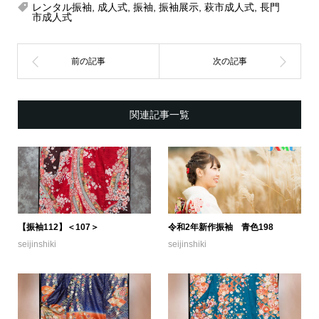
レンタル振袖
,
成人式
,
振袖
,
振袖展示
,
萩市成人式
,
長門
市成人式
関連記事一覧
【振袖112】＜107＞
令和2年新作振袖 青色198
seijinshiki
seijinshiki