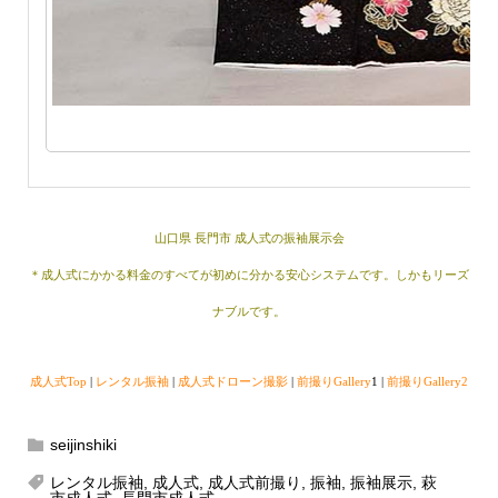
山口県 長門市 成人式の振袖展示会
＊成人式にかかる料金のすべてが初めに分かる安心システムです。しかもリーズ
ナブルです。
成人式Top
|
レンタル振袖
|
成人式ドローン撮影
|
前撮りGallery
1 |
前撮りGallery2
seijinshiki
レンタル振袖
,
成人式
,
成人式前撮り
,
振袖
,
振袖展示
,
萩