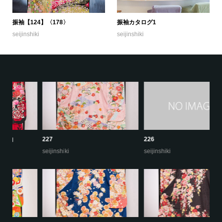
振袖【124】〈178〉
振袖カタログ1
seijinshiki
seijinshiki
227
226
2
seijinshiki
seijinshiki
se