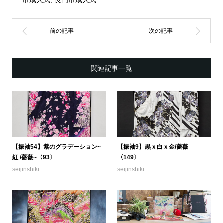
市成人式
,
長門市成人式
関連記事一覧
【振袖54】紫のグラデーション~
【振袖9】黒ｘ白ｘ金/薔薇
紅 /薔薇~〈93〉
〈149〉
seijinshiki
seijinshiki