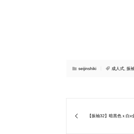
seijinshiki
成人式
,
振
【振袖32】暗黒色ｘ白x