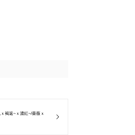
ｘ褐返~ｘ濃紅~/薔薇ｘ