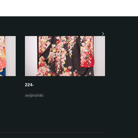
224-
223-ホワ
seijinshiki
seijinshiki