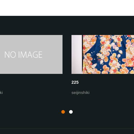
225
ki
seijinshiki