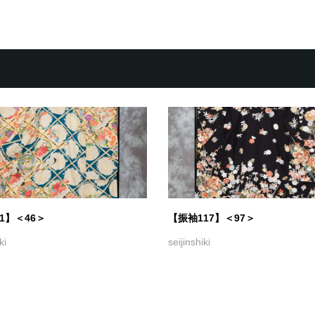
1】＜46＞
【振袖117】＜97＞
ki
seijinshiki