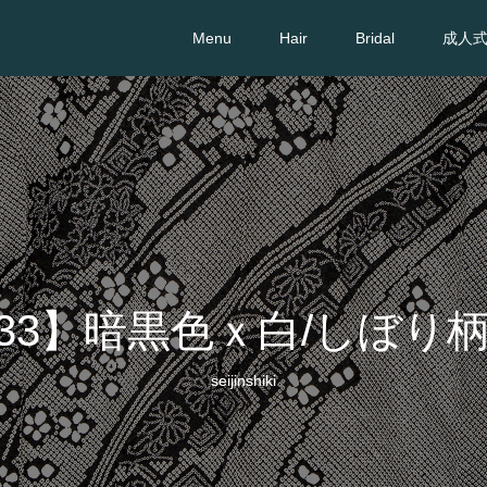
Menu
Hair
Bridal
成人
33】暗黒色ｘ白/しぼり柄
seijinshiki