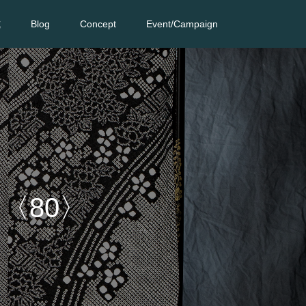
式
Blog
Concept
Event/Campaign
〈80〉