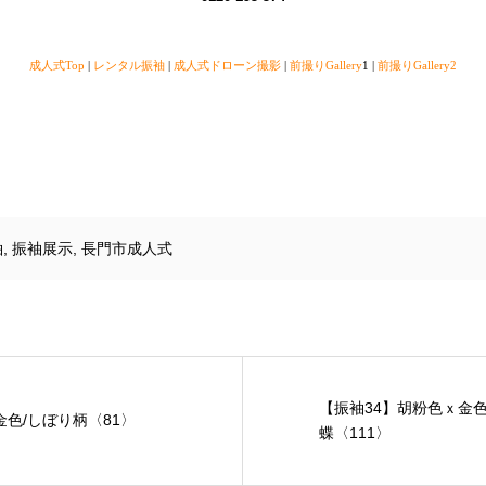
成人式Top
|
レンタル振袖
|
成人式ドローン撮影
|
前撮りGallery
1 |
前撮りGallery2
袖
,
振袖展示
,
長門市成人式
【振袖34】胡粉色ｘ金色
金色/しぼり柄〈81〉
蝶〈111〉