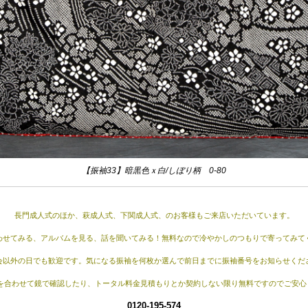
【振袖33】暗黒色ｘ白/しぼり柄 0-80
長門成人式のほか、萩成人式、下関成人式、のお客様もご来店いただいています。
わせてみる、アルバムを見る、話を聞いてみる！無料なので冷やかしのつもりで寄ってみて
会以外の日でも歓迎です。気になる振袖を何枚か選んで前日までに振袖番号をお知らせくだ
を合わせて鏡で確認したり、トータル料金見積もりとか契約しない限り無料ですのでご安心くだ
0120-195-574