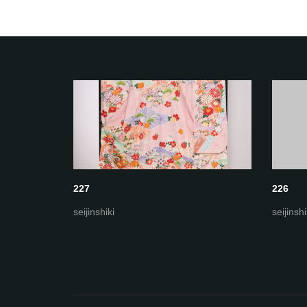
227
226
seijinshiki
seijinshi