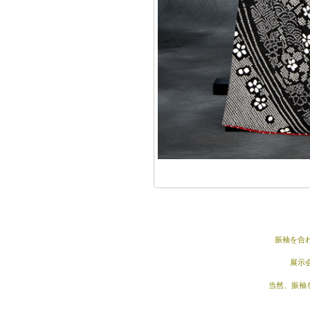
振袖を合
展示
当然、振袖