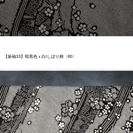
【振袖33】暗黒色ｘ白/しぼり柄〈80〉