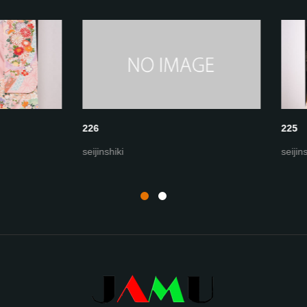
225
ki
seijinshiki