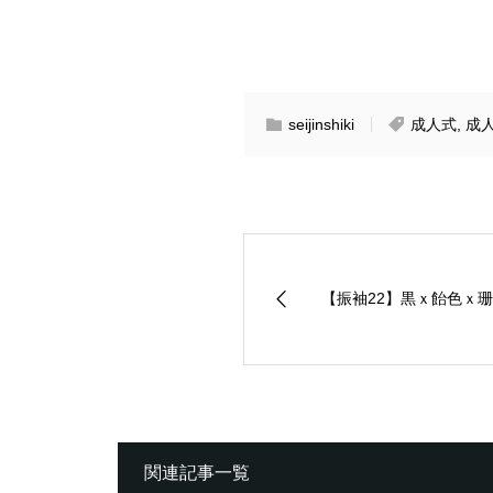
seijinshiki
成人式
,
成
【振袖22】黒ｘ飴色ｘ珊
関連記事一覧