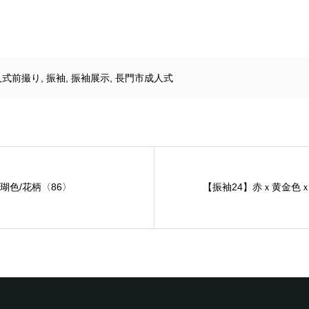
人式前撮り
,
振袖
,
振袖展示
,
長門市成人式
瑚色/花柄〈86〉
【振袖24】赤ｘ黄金色ｘ