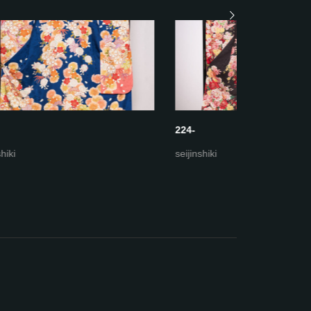
224-
223-ホワ
seijinshiki
seijinshiki