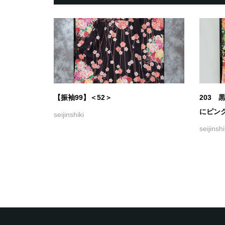
【振袖99】＜52＞
203 
にピンク
seijinshiki
seijinshi