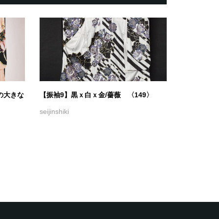
の大きな
【振袖9】黒ｘ白ｘ金/薔薇 〈149〉
seijinshiki