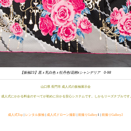
【振袖23】黒ｘ乳白色ｘ牡丹色/花柄xシャンデリア 0-98
山口県 長門市 成人式の振袖展示会
＊成人式にかかる料金のすべてが初めに分かる安心システムです。しかもリーズナブルです
成人式Top
|
レンタル振袖
|
成人式ドローン撮影
|
前撮りGallery
1 |
前撮りGallery2