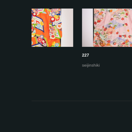
227
226
seijinshiki
seijinshi