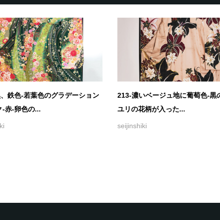
黒、鉄色-若葉色のグラデーション
213-濃いベージュ地に葡萄色-黒
-赤-卵色の...
ユリの花柄が入った...
ki
seijinshiki