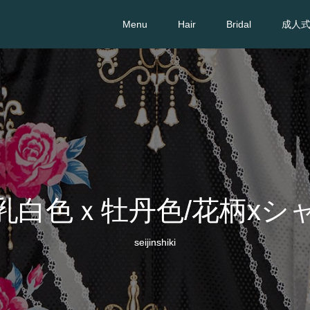
Menu
Hair
Bridal
成人
乳白色ｘ牡丹色/花柄xシ
seijinshiki