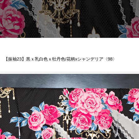
【振袖23】黒ｘ乳白色ｘ牡丹色/花柄xシャンデリア〈98〉