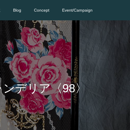
式
Blog
Concept
Event/Campaign
ャンデリア〈98〉