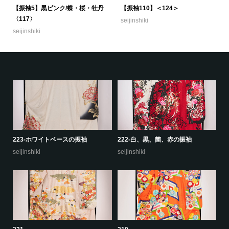
【振袖5】黒ピンク/蝶・桜・牡丹
【振袖110】＜124＞
〈117〉
seijinshiki
seijinshiki
227
226
seijinshiki
seijinshiki