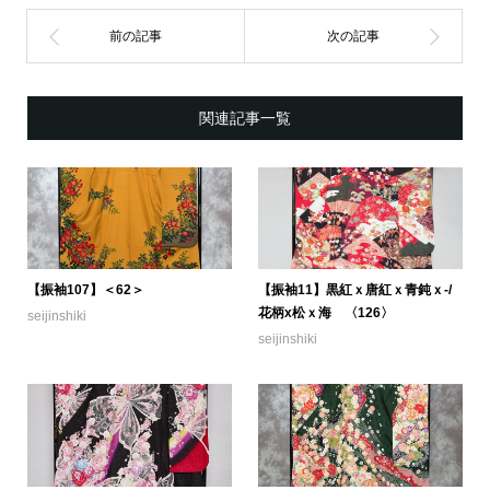
関連記事一覧
【振袖107】＜62＞
【振袖11】黒紅ｘ唐紅ｘ青鈍ｘ-/
花柄x松ｘ海 〈126〉
seijinshiki
seijinshiki