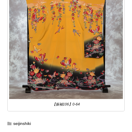
【振袖106】0-64
seijinshiki