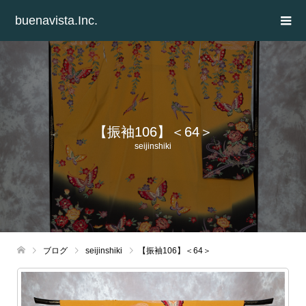
buenavista.Inc.
【振袖106】＜64＞
seijinshiki
ブログ
seijinshiki
【振袖106】＜64＞