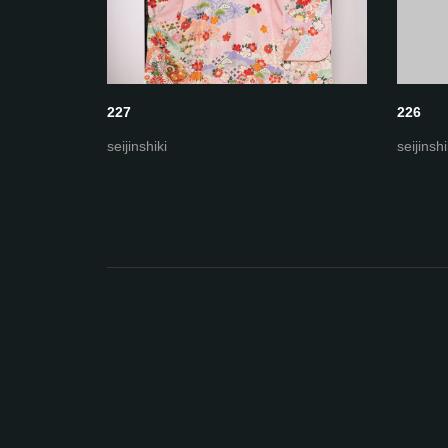
227
226
seijinshiki
seijinshi