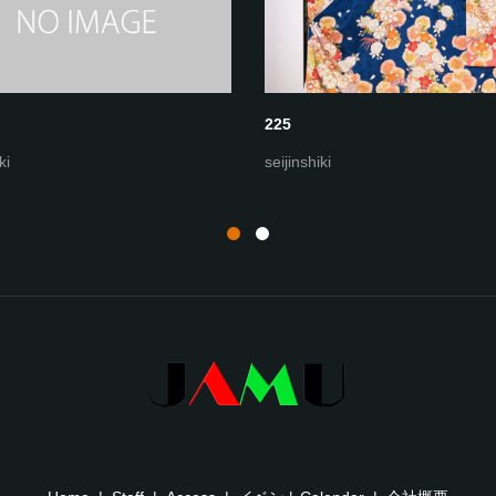
225
ki
seijinshiki