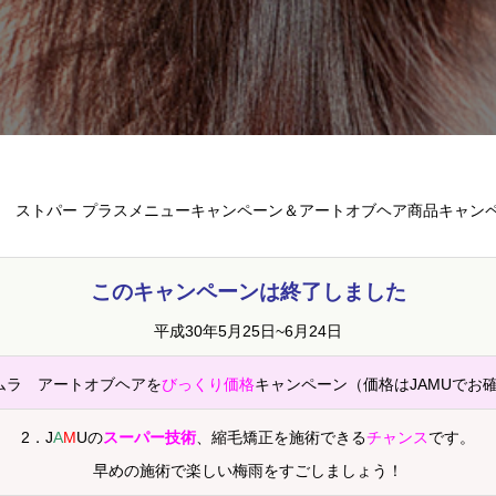
ストパー プラスメニューキャンペーン＆アートオブヘア商品キャン
このキャンペーンは終了しました
平成30年5月25日~6月24日
ムラ アートオブヘアを
びっくり価格
キャンペーン（価格はJAMUでお
2．J
A
M
Uの
スーパー技術
、縮毛矯正を施術できる
チャンス
です。
早めの施術で楽しい梅雨をすごしましょう！