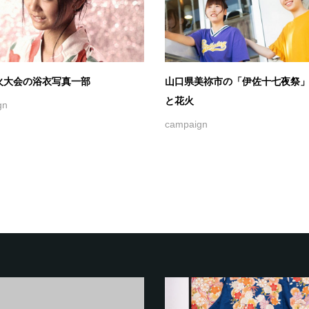
火大会の浴衣写真一部
山口県美祢市の「伊佐十七夜祭
と花火
gn
campaign