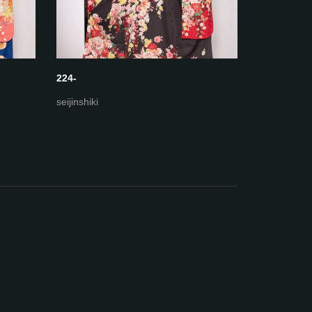
224-
223-ホワ
seijinshiki
seijinshiki